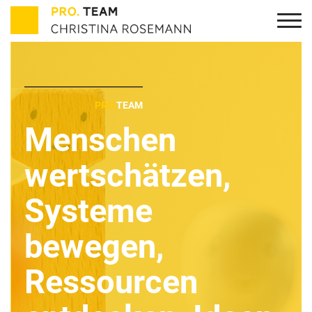
PRO.
TEAM
Menschen
wertschätzen,
Systeme
bewegen,
Ressourcen