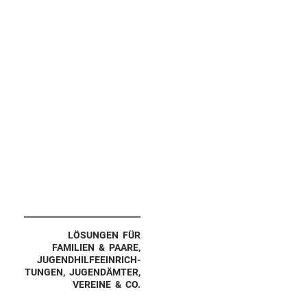
LÖSUNGEN FÜR
FAMILIEN & PAARE,
JUGEND­HIL­FE­EIN­RICH­
TUNGEN, JUGEND­ÄMTER,
VEREINE & CO.